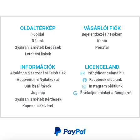
OLDALTÉRKÉP
VÁSÁRLÓI FIÓK
Főoldal
Bejelentkezés / Fiókom
Rólunk
Kosár
Gyakran ismételt kérdések
Pénztár
Letöltési linkek
INFORMÁCIÓK
LICENCELAND
Általános Szerződési Feltételek
info@licenceland.hu
Adatvédelmi Nyilatkozat
Facebook oldalunk
Süti beállítások
Instagram oldalunk
Jogalap
Értékeljen minket a Google-n!
Gyakran Ismételt Kérdések
Kapcsolatfelvétel