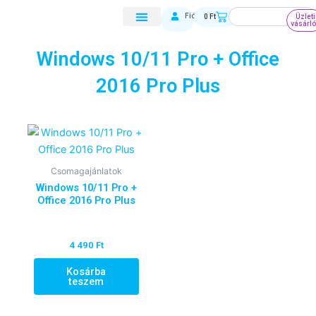
Skip
Keresés
Kosár
Fiókom
0
Ft
Üzleti
to
vásárl
content
Windows 10/11 Pro + Office
2016 Pro Plus
Csomagajánlatok
Windows 10/11 Pro +
Office 2016 Pro Plus
4 490
Ft
Kosárba
teszem