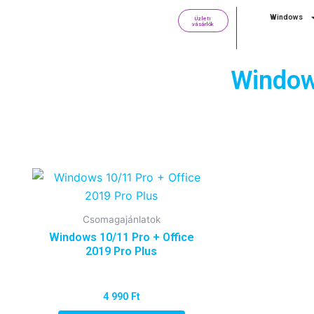
Skip
Windows
Üzleti
to
vásárlók
content
Window
Csomagajánlatok
Windows 10/11 Pro + Office
2019 Pro Plus
4 990
Ft