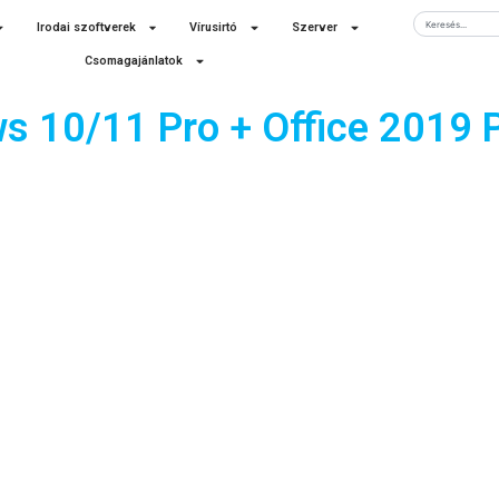
Keresés
Irodai szoftverek
Vírusirtó
Szerver
Csomagajánlatok
s 10/11 Pro + Office 2019 P