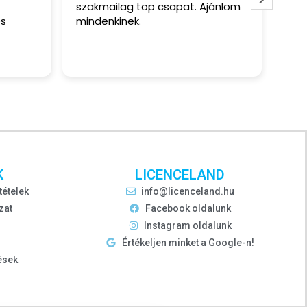
szakmailag top csapat. Ajánlom
aut
és
mindenkinek.
Én 
vál
Olv
csu
· 
hár
tel
haj
alat
· 
K
LICENCELAND
tételek
info@licenceland.hu
zat
Facebook oldalunk
Instagram oldalunk
Értékeljen minket a Google-n!
ések