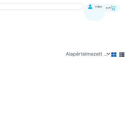
Kosár
Fiókom
0
Ft