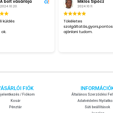
A bolt vásárlója
Miklós Sipőcz
2024.10.20.
2024.10.11.
i küldés
Tökéletes
szolgáltatás,gyors,pontos
 ok.
ajánlani tudom.
VÁSÁRLÓI FIÓK
INFORMÁCIÓ
jelentkezés / Fiókom
Általános Szerződési Fel
Kosár
Adatvédelmi Nyilatko
Pénztár
Süti beállítások