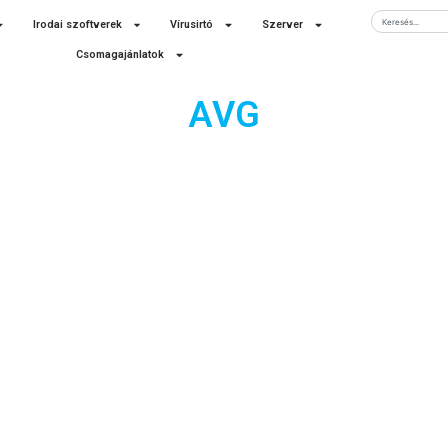
Keresés
Irodai szoftverek
Vírusirtó
Szerver
Csomagajánlatok
AVG