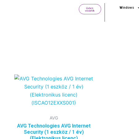
Skip
Windows
Üzleti
to
vásárlók
content
AVG
AVG Technologies AVG Internet
Security (1 eszköz / 1 év)
(Elektronikus licenc)