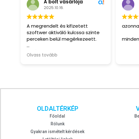
A bolt vásárlója
2025.10.16.
A megrendelt és kifizetett
azonnal
szoftwer aktiváló kulcssa szinte
perceken belül megérkezeett.
minden
· Ár, gyorsaság!
Olvass tovább
· Nincs
OLDALTÉRKÉP
Főoldal
Be
Rólunk
Gyakran ismételt kérdések