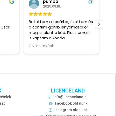
pumpa
2025.09.18.
Betettem a kosárba, fizettem és
.
.Csak
a confirm gomb lenyomásakor
meg is jelent a kód. Plusz emailt
· .
is kaptam a kóddal.
· .
Olvass tovább
· .
· .
K
LICENCELAND
tételek
info@licenceland.hu
zat
Facebook oldalunk
Instagram oldalunk