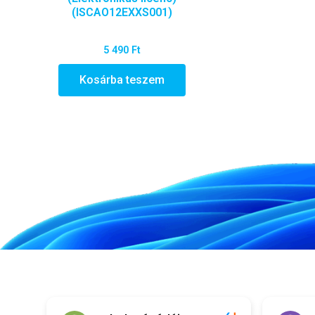
(ISCAO12EXXS001)
5 490
Ft
Kosárba teszem