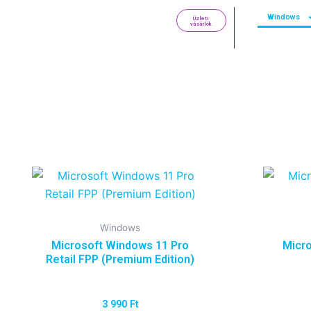
Skip
Windows
Üzleti
to
vásárlók
content
Windows
Microsoft Windows 11 Pro
Micro
Retail FPP (Premium Edition)
3 990
Ft