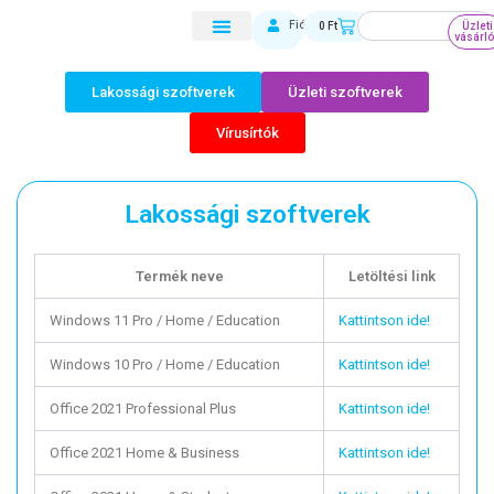
Skip
Keresés
Kosár
Fiókom
0
Ft
Üzleti
to
vásárl
content
Lakossági szoftverek
Üzleti szoftverek
Vírusírtók
Lakossági szoftverek
Termék neve
Letöltési link
Windows 11 Pro / Home / Education
Kattintson ide!
Windows 10 Pro / Home / Education
Kattintson ide!
Office 2021 Professional Plus
Kattintson ide!
Office 2021 Home & Business
Kattintson ide!