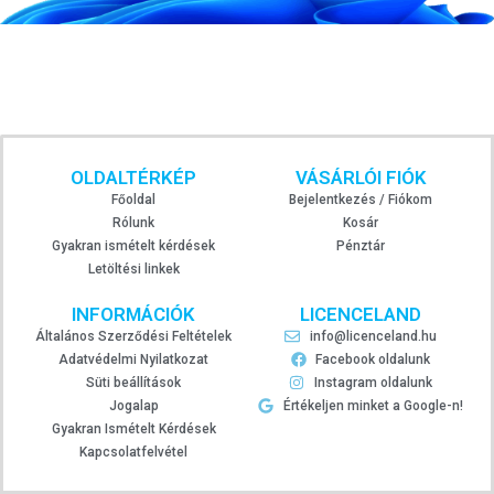
OLDALTÉRKÉP
VÁSÁRLÓI FIÓK
Főoldal
Bejelentkezés / Fiókom
Rólunk
Kosár
Gyakran ismételt kérdések
Pénztár
Letöltési linkek
INFORMÁCIÓK
LICENCELAND
Általános Szerződési Feltételek
info@licenceland.hu
Adatvédelmi Nyilatkozat
Facebook oldalunk
Süti beállítások
Instagram oldalunk
Jogalap
Értékeljen minket a Google-n!
Gyakran Ismételt Kérdések
Kapcsolatfelvétel