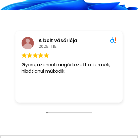
A bolt vásárlója
2025.11.15.
Gyors, azonnal megérkezett a termék,
M
hibátlanul működik.
r
s
t
m
O