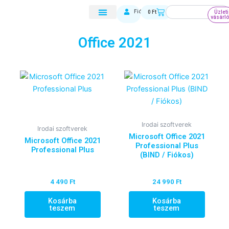
Skip
Keresés
Kosár
Fiókom
0
Ft
Üzleti
to
vásárl
content
Office 2021
Irodai szoftverek
Irodai szoftverek
Microsoft Office 2021
Microsoft Office 2021
Professional Plus
Professional Plus
(BIND / Fiókos)
4 490
Ft
24 990
Ft
Kosárba
Kosárba
teszem
teszem