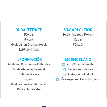
OLDALTÉRKÉP
VÁSÁRLÓI FIÓK
Főoldal
Bejelentkezés / Fiókom
Rólunk
Kosár
Gyakran ismételt kérdések
Pénztár
Letöltési linkek
INFORMÁCIÓK
LICENCELAND
Általános Szerződési Feltételek
info@licenceland.hu
Adatvédelmi Nyilatkozat
Facebook oldalunk
Süti beállítások
Instagram oldalunk
Jogalap
Értékeljen minket a Google-n!
Gyakran Ismételt Kérdések
Kapcsolatfelvétel