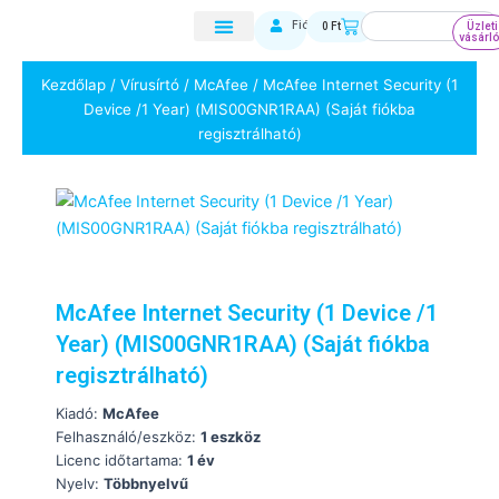
Skip
Keresés
Kosár
Fiókom
0
Ft
Üzleti
to
vásárl
content
Kezdőlap
/
Vírusírtó
/
McAfee
/ McAfee Internet Security (1
Device /1 Year) (MIS00GNR1RAA) (Saját fiókba
regisztrálható)
McAfee Internet Security (1 Device /1
Year) (MIS00GNR1RAA) (Saját fiókba
regisztrálható)
Kiadó:
McAfee
Felhasználó/eszköz:
1 eszköz
Licenc időtartama:
1 év
Nyelv:
Többnyelvű