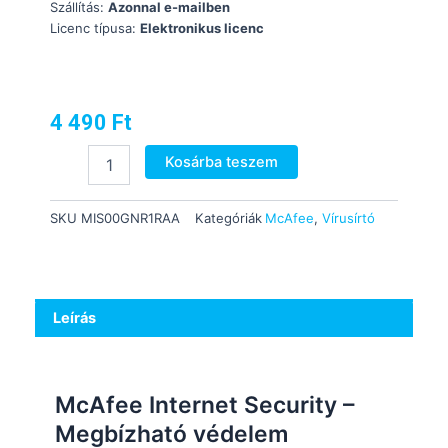
Szállítás:
Azonnal e-mailben
Licenc típusa:
Elektronikus licenc
4 490
Ft
McAfee
Kosárba teszem
Internet
Security
(1
SKU
MIS00GNR1RAA
Kategóriák
McAfee
,
Vírusírtó
Device
/1
Year)
(MIS00GNR1RAA)
(Saját
Leírás
fiókba
regisztrálható)
mennyiség
McAfee Internet Security
–
Megbízható védelem