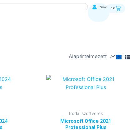
Kosár
Fiókom
0
Ft
Current
price
is:
5
490 Ft.
Irodai szoftverek
2024
Microsoft Office 2021
us
Professional Plus