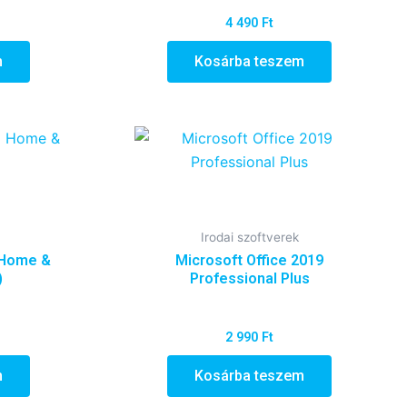
4 490
Ft
m
Kosárba teszem
Irodai szoftverek
 Home &
Microsoft Office 2019
)
Professional Plus
2 990
Ft
m
Kosárba teszem