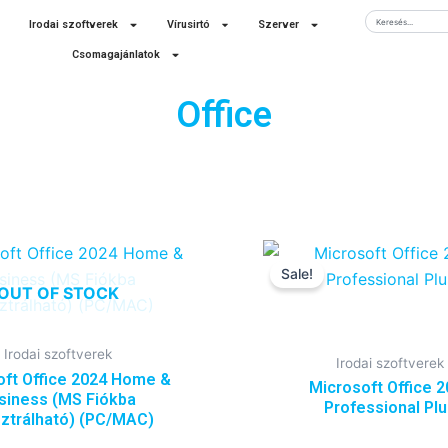
Keresés
Irodai szoftverek
Vírusirtó
Szerver
Csomagajánlatok
Office
Original
price
Sale!
was:
OUT OF STOCK
6
490 Ft.
Irodai szoftverek
Irodai szoftverek
oft Office 2024 Home &
Microsoft Office 
siness (MS Fiókba
Professional Pl
sztrálható) (PC/MAC)