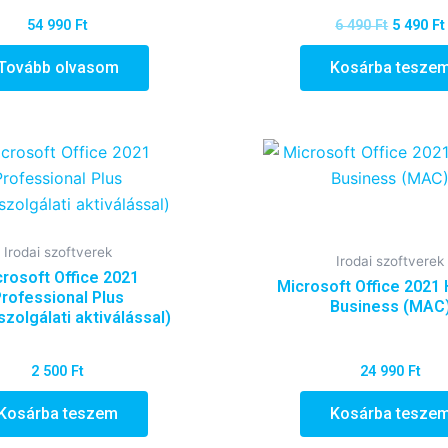
54 990
Ft
6 490
Ft
5 490
Ft
Tovább olvasom
Kosárba tesze
Irodai szoftverek
Irodai szoftverek
rosoft Office 2021
Microsoft Office 2021
rofessional Plus
Business (MAC
szolgálati aktiválással)
2 500
Ft
24 990
Ft
Kosárba teszem
Kosárba tesze