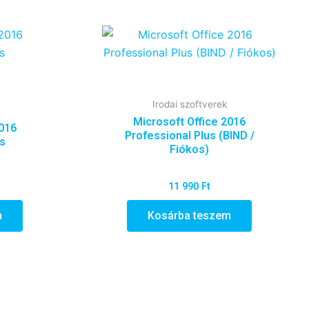
Irodai szoftverek
Microsoft Office 2016
2016
Professional Plus (BIND /
us
Fiókos)
11 990
Ft
m
Kosárba teszem