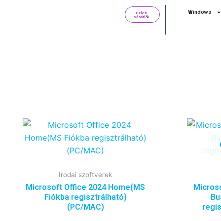
Skip
Windows
Üzleti
to
vásárlók
content
Irodai szoftverek
Microsoft Office 2024 Home(MS
Micros
Fiókba regisztrálható)
Bu
(PC/MAC)
regi