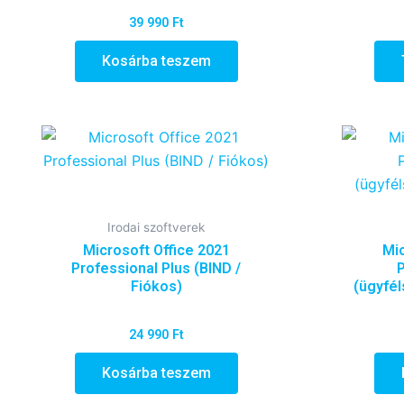
39 990
Ft
Kosárba teszem
Irodai szoftverek
Microsoft Office 2021
Mic
Professional Plus (BIND /
P
Fiókos)
(ügyfél
24 990
Ft
Kosárba teszem