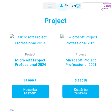
Skip
Keresés
Kosár
Fiókom
0
Ft
Üzleti
to
vásárl
content
Project
Project
Project
Microsoft Project
Microsoft Project
Professional 2024
Professional 2021
19 990
Ft
5 990
Ft
Kosárba
Kosárba
teszem
teszem