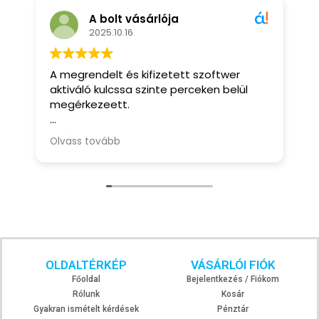
A bolt vásárlója
2025.10.16.
A megrendelt és kifizetett szoftwer
a
aktiváló kulcssa szinte perceken belül
megérkezeett.
m
· Ár, gyorsaság!
Olvass tovább
· Nincs
OLDALTÉRKÉP
VÁSÁRLÓI FIÓK
Főoldal
Bejelentkezés / Fiókom
Rólunk
Kosár
Gyakran ismételt kérdések
Pénztár